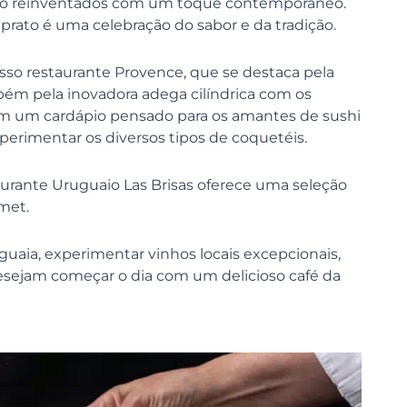
s são reinventados com um toque contemporâneo.
 prato é uma celebração do sabor e da tradição.
sso restaurante Provence, que se destaca pela
bém pela inovadora adega cilíndrica com os
m um cardápio pensado para os amantes de sushi
erimentar os diversos tipos de coquetéis.
staurante Uruguaio Las Brisas oferece uma seleção
met.
uguaia, experimentar vinhos locais excepcionais,
esejam começar o dia com um delicioso café da