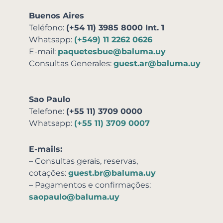
Buenos Aires
Teléfono:
(+54 11) 3985 8000 Int. 1
Whatsapp:
(+549) 11 2262 0626
E-mail:
paquetesbue@baluma.uy
Consultas Generales:
guest.ar@baluma.uy
Sao Paulo
Telefone:
(+55 11) 3709 0000
Whatsapp:
(+55 11) 3709 0007
E-mails:
– Consultas gerais, reservas,
cotações:
guest.br@baluma.uy
– Pagamentos e confirmações:
saopaulo@baluma.uy