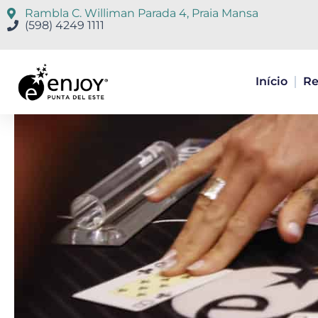
Ir
Rambla C. Williman Parada 4, Praia Mansa
para
(598) 4249 1111
o
conteúdo
Início
Re