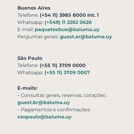
Buenos Aires
Telefone:
(+54 11) 3985 8000 Int. 1
Whatsapp:
(+549) 11 2262 0626
E-mail:
paquetesbue@baluma.uy
Perguntas gerais:
guest.ar@baluma.uy
São Paulo
Telefone:
(+55 11) 3709 0000
Whatsapp:
(+55 11) 3709 0007
E-mails:
– Consultas gerais, reservas,
cotações
:
guest.br@baluma.uy
– Pagamentos e confirmações:
saopaulo@baluma.uy