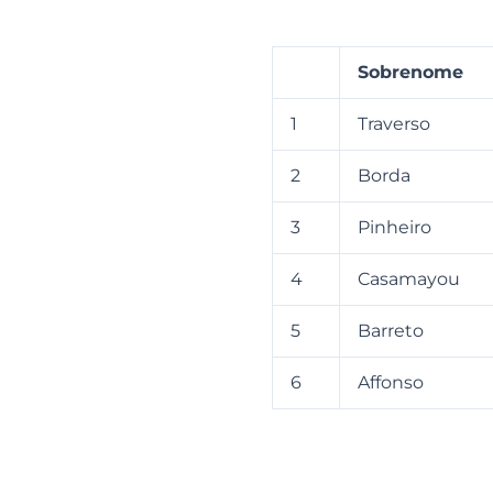
Sobrenome
1
Traverso
2
Borda
3
Pinheiro
4
Casamayou
5
Barreto
6
Affonso