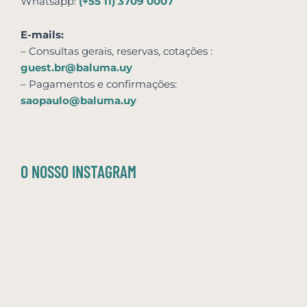
Whatsapp:
(+55 11) 3709 0007
E-mails:
– Consultas gerais, reservas,
cotações
:
guest.br@baluma.uy
– Pagamentos e confirmações:
saopaulo@baluma.uy
O NOSSO INSTAGRAM