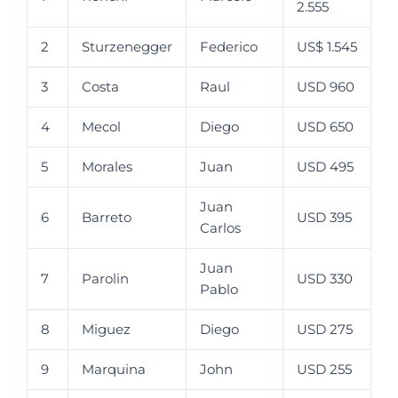
2.555
2
Sturzenegger
Federico
US$ 1.545
3
Costa
Raul
USD 960
4
Mecol
Diego
USD 650
5
Morales
Juan
USD 495
Juan
6
Barreto
USD 395
Carlos
Juan
7
Parolin
USD 330
Pablo
8
Miguez
Diego
USD 275
9
Marquina
John
USD 255