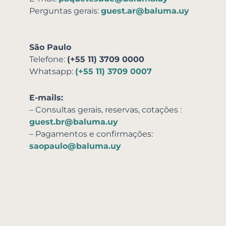
Perguntas gerais:
guest.ar@baluma.uy
São Paulo
Telefone:
(+55 11) 3709 0000
Whatsapp:
(+55 11) 3709 0007
E-mails:
– Consultas gerais, reservas,
cotações
:
guest.br@baluma.uy
– Pagamentos e confirmações:
saopaulo@baluma.uy