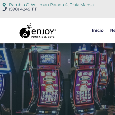
Rambla C. Williman Parada 4, Praia Mansa
(598) 4249 1111
Início
Re