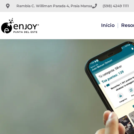
Ir
Rambla C. Williman Parada 4, Praia Mansa
(598) 4249 1111
para
o
conteúdo
Início
Reso