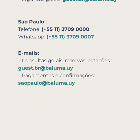
São Paulo
Telefone:
(+55 11) 3709 0000
Whatsapp:
(+55 11) 3709 0007
E-mails:
– Consultas gerais, reservas,
cotações
:
guest.br@baluma.uy
– Pagamentos e confirmações:
saopaulo@baluma.uy