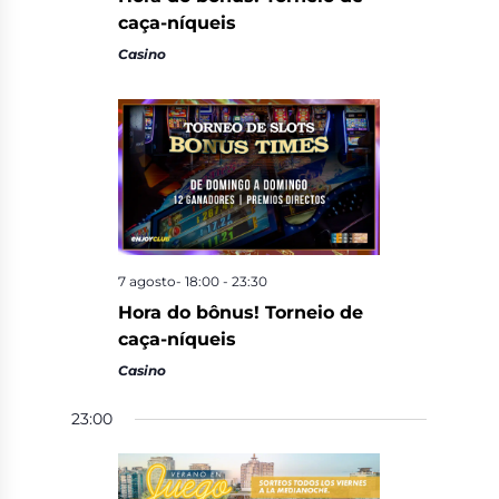
caça-níqueis
Casino
7 agosto- 18:00
-
23:30
Hora do bônus! Torneio de
caça-níqueis
Casino
23:00