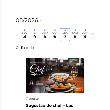
08/2026
Selecione
Semana
Próxima
a
SEG
TER
QUA
QUI
SEX
SÁB
DOM
3
4
5
6
7
8
9
anterior
semana
data.
O dia todo
7 agosto
Sugestão do chef – Las