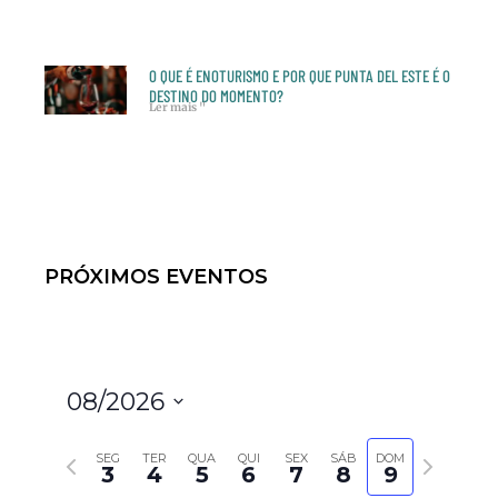
O QUE É ENOTURISMO E POR QUE PUNTA DEL ESTE É O
DESTINO DO MOMENTO?
Ler mais "
PRÓXIMOS EVENTOS
08/2026
Selecione
Semana anterior
Próxima semana
a
SEG
TER
QUA
QUI
SEX
SÁB
DOM
3
4
5
6
7
8
9
data.