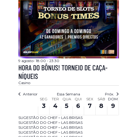
9 agosto- 18:00
-
23:30
HORA DO BÔNUS! TORNEIO DE CAÇA-
NÍQUEIS
Casino
Anterior
Essa Semana
Próx.
SEMANA
SEG
TER
QUA
QUI
SEX
SÁB
DOM
3
4
5
6
7
8
9
DE
3 agosto
SUGESTÃO DO CHEF – LAS BRISAS
EVENTOS
SUGESTÃO DO CHEF – LAS BRISAS
4 agosto
SUGESTÃO DO CHEF – LAS BRISAS
SUGESTÃO DO CHEF – LAS BRISAS
5 agosto