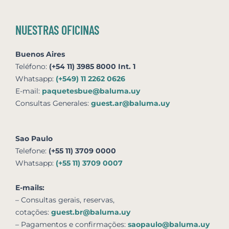
NUESTRAS OFICINAS
Buenos Aires
Teléfono:
(+54 11) 3985 8000 Int. 1
Whatsapp:
(+549) 11 2262 0626
E-mail:
paquetesbue@baluma.uy
Consultas Generales:
guest.ar@baluma.uy
Sao Paulo
Telefone:
(+55 11) 3709 0000
Whatsapp:
(+55 11) 3709 0007
E-mails:
– Consultas gerais, reservas,
cotações:
guest.br@baluma.uy
– Pagamentos e confirmações:
saopaulo@baluma.uy