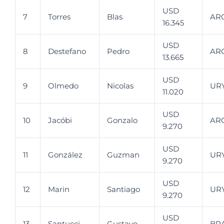
USD
7
Torres
Blas
AR
16.345
USD
8
Destefano
Pedro
AR
13.665
USD
9
Olmedo
Nicolas
UR
11.020
USD
10
Jacóbi
Gonzalo
AR
9.270
USD
11
González
Guzman
UR
9.270
USD
12
Marin
Santiago
UR
9.270
USD
13
Santucci
Gustavo
BR