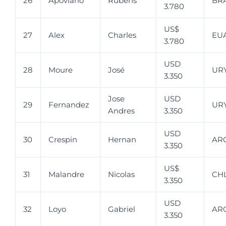
26
Apoviano
Rubens
BR
3.780
US$
27
Alex
Charles
EU
3.780
USD
28
Moure
José
UR
3.350
Jose
USD
29
Fernandez
UR
Andres
3.350
USD
30
Crespin
Hernan
AR
3.350
US$
31
Malandre
Nicolas
CH
3.350
USD
32
Loyo
Gabriel
AR
3.350