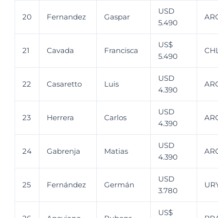
USD
20
Fernandez
Gaspar
AR
5.490
US$
21
Cavada
Francisca
CH
5.490
USD
22
Casaretto
Luis
AR
4.390
USD
23
Herrera
Carlos
AR
4.390
USD
24
Gabrenja
Matias
AR
4.390
USD
25
Fernández
Germán
UR
3.780
US$