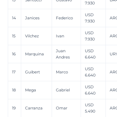
7.930
USD
14
Janices
Federico
AR
7.930
USD
15
Vilchez
Ivan
AR
7.930
Juan
USD
16
Marquina
UR
Andres
6.640
USD
17
Guibert
Marco
AR
6.640
USD
18
Mega
Gabriel
AR
6.640
USD
19
Carranza
Omar
AR
5.490