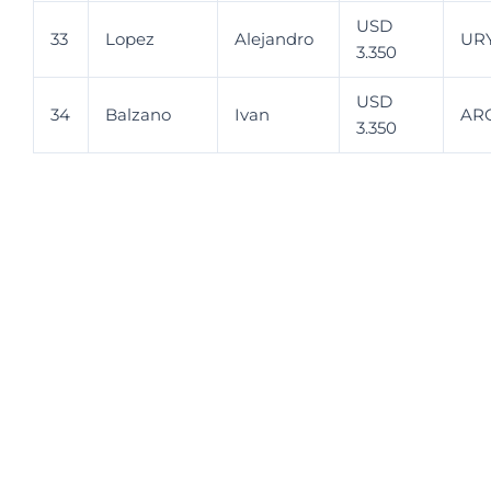
USD
33
Lopez
Alejandro
UR
3.350
USD
34
Balzano
Ivan
AR
3.350