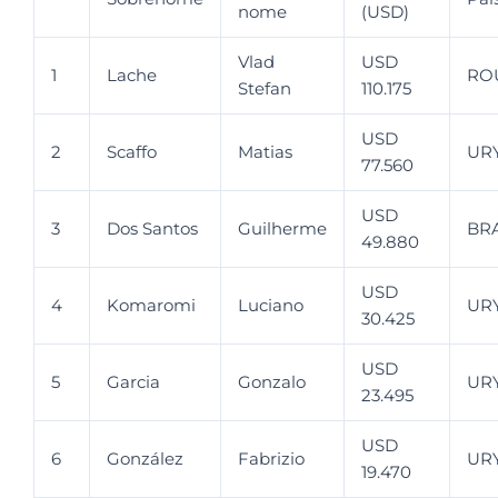
nome
(USD)
Vlad
USD
1
Lache
RO
Stefan
110.175
USD
2
Scaffo
Matias
UR
77.560
USD
3
Dos Santos
Guilherme
BR
49.880
USD
4
Komaromi
Luciano
UR
30.425
USD
5
Garcia
Gonzalo
UR
23.495
USD
6
González
Fabrizio
UR
19.470