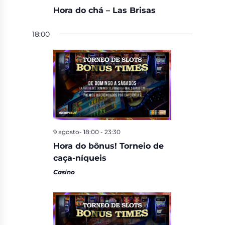
Hora do chá – Las Brisas
18:00
9 agosto- 18:00
-
23:30
Hora do bônus! Torneio de
caça-níqueis
Casino