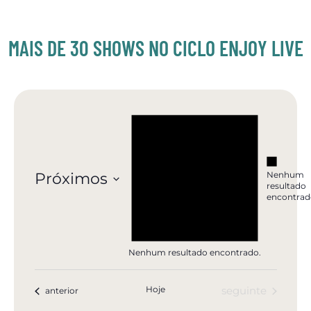
MAIS DE 30 SHOWS NO CICLO ENJOY LIVE
Notice
EVE
Notice
Nenhum
Próximos
resultado
encontrad
Selecione
a
data.
Nenhum resultado encontrado.
LIST
Hoje
Eventos
Eventos
seguinte
anterior
OF