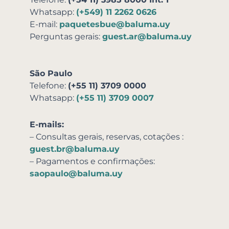
Whatsapp:
(+549) 11 2262 0626
E-mail:
paquetesbue@baluma.uy
Perguntas gerais:
guest.ar@baluma.uy
São Paulo
Telefone:
(+55 11) 3709 0000
Whatsapp:
(+55 11) 3709 0007
E-mails:
– Consultas gerais, reservas,
cotações
:
guest.br@baluma.uy
– Pagamentos e confirmações:
saopaulo@baluma.uy