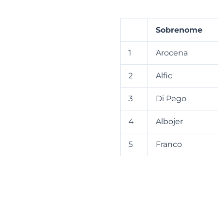
Sobrenome
1
Arocena
2
Alfic
3
Di Pego
4
Albojer
5
Franco