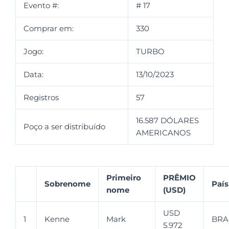
Evento #:
# 17
Comprar em:
330
Jogo:
TURBO
Data:
13/10/2023
Registros
57
16.587 DÓLARES
Poço a ser distribuído
AMERICANOS
Primeiro
PRÊMIO
Sobrenome
País
nome
(USD)
USD
1
Kenne
Mark
BRA
5.972