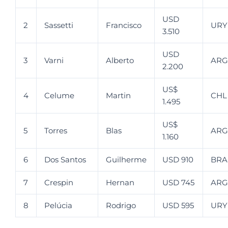
USD
2
Sassetti
Francisco
URY
3.510
USD
3
Varni
Alberto
ARG
2.200
US$
4
Celume
Martin
CHL
1.495
US$
5
Torres
Blas
ARG
1.160
6
Dos Santos
Guilherme
USD 910
BRA
7
Crespin
Hernan
USD 745
ARG
8
Pelúcia
Rodrigo
USD 595
URY