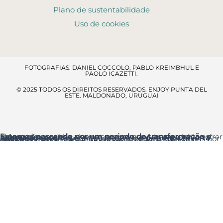
Plano de sustentabilidade
Uso de cookies
FOTOGRAFIAS: DANIEL COCCOLO, PABLO KREIMBHUL E
PAOLO ICAZETTI.
© 2025 TODOS OS DIREITOS RESERVADOS. ENJOY PUNTA DEL
ESTE. MALDONADO, URUGUAI
Estamos passando por um período de transformação e renovação
, por isso alguns espaços e serviços poderão sofrer ajustes temporários.
Acesso ao resort
: a entrada principal é pela
Av. Chiverta
onde você encontrará a Recepção logo ao entrar.
Agradecemos a sua compreensão e pedimos desculpas por qualquer inconveniente que essas melhorias possam causar.