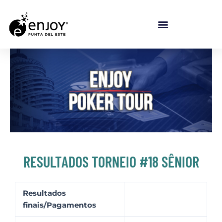
Ir para o conteúdo
RESULTADOS TORNEIO #18 SÊNIOR
Resultados
finais/Pagamentos