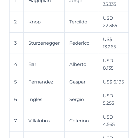
1
Hagopian
Jorge
35.335
USD
2
Knop
Tercildo
22.365
US$
3
Sturzenegger
Federico
13.265
USD
4
Bari
Alberto
8.135
5
Fernandez
Gaspar
US$ 6.195
USD
6
Inglês
Sergio
5.255
USD
7
Villalobos
Ceferino
4.565