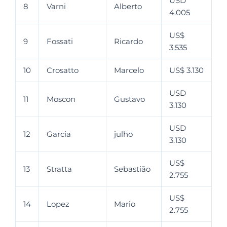
USD
8
Varni
Alberto
4.005
US$
9
Fossati
Ricardo
3.535
10
Crosatto
Marcelo
US$ 3.130
USD
11
Moscon
Gustavo
3.130
USD
12
Garcia
julho
3.130
US$
13
Stratta
Sebastião
2.755
US$
14
Lopez
Mario
2.755