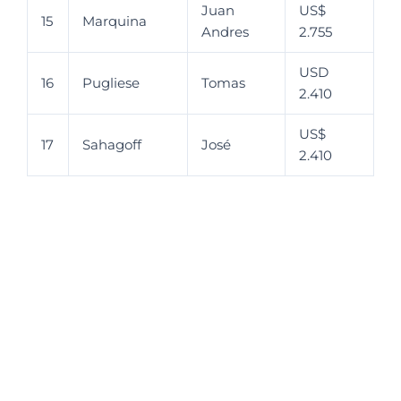
Juan
US$
15
Marquina
Andres
2.755
USD
16
Pugliese
Tomas
2.410
US$
17
Sahagoff
José
2.410