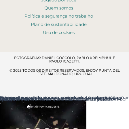
Quem somos
Política e segurança no trabalho
Plano de sustentabilidade
Uso de cookies
FOTOGRAFIAS: DANIEL COCCOLO, PABLO KREIMBHUL E
PAOLO ICAZETTI.
© 2025 TODOS OS DIREITOS RESERVADOS. ENJOY PUNTA DEL
ESTE. MALDONADO, URUGUAI
Estamos passando por um período de transformação e renovação
, por isso alguns espaços e serviços poderão sofrer ajustes temporários.
Acesso ao resort
: a entrada principal é pela
Av. Chiverta
onde você encontrará a Recepção logo ao entrar.
Agradecemos a sua compreensão e pedimos desculpas por qualquer inconveniente que essas melhorias possam causar.