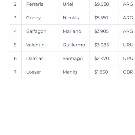
2
Ferraris
Uriel
$9.050
ARG
3
Godoy
Nicolás
$5.550
ARG
4
Balfagon
Mariano
$3.905
ARG
5
Valentin
Guillermo
$3.085
URU
6
Dalmas
Santiago
$2.470
URU
7
Loeser
Manig
$1.850
GBR