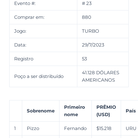
Evento #:
# 23
Comprar em:
880
Jogo:
TURBO
Data:
29/7/2023
Registro
53
41.128 DÓLARES
Poço a ser distribuído
AMERICANOS
Primeiro
PRÊMIO
Sobrenome
País
nome
(USD)
1
Pizzo
Fernando
$15.218
URU