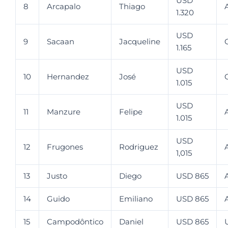
USD
8
Arcapalo
Thiago
1.320
USD
9
Sacaan
Jacqueline
1.165
USD
10
Hernandez
José
1.015
USD
11
Manzure
Felipe
1.015
USD
12
Frugones
Rodriguez
1,015
13
Justo
Diego
USD 865
14
Guido
Emiliano
USD 865
15
Campodôntico
Daniel
USD 865