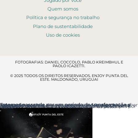
Jogado por você
Quem somos
Política e segurança no trabalho
Plano de sustentabilidade
Uso de cookies
FOTOGRAFIAS: DANIEL COCCOLO, PABLO KREIMBHUL E
PAOLO ICAZETTI.
© 2025 TODOS OS DIREITOS RESERVADOS. ENJOY PUNTA DEL
ESTE. MALDONADO, URUGUAI
Estamos passando por um período de transformação e renovação
, por isso alguns espaços e serviços poderão sofrer ajustes temporários.
Acesso ao resort
: a entrada principal é pela
Av. Chiverta
onde você encontrará a Recepção logo ao entrar.
Agradecemos a sua compreensão e pedimos desculpas por qualquer inconveniente que essas melhorias possam causar.