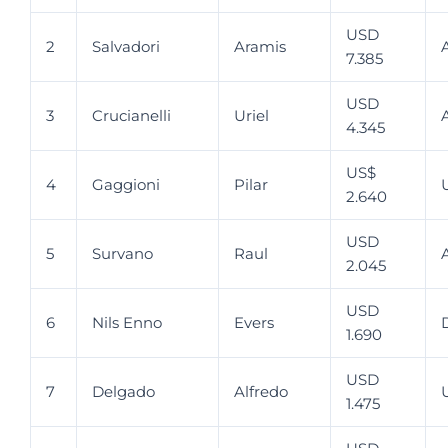
USD
2
Salvadori
Aramis
7.385
USD
3
Crucianelli
Uriel
4.345
US$
4
Gaggioni
Pilar
2.640
USD
5
Survano
Raul
2.045
USD
6
Nils Enno
Evers
1.690
USD
7
Delgado
Alfredo
1.475