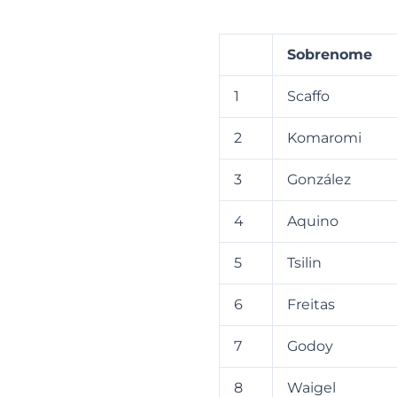
Sobrenome
1
Scaffo
2
Komaromi
3
González
4
Aquino
5
Tsilin
6
Freitas
7
Godoy
8
Waigel