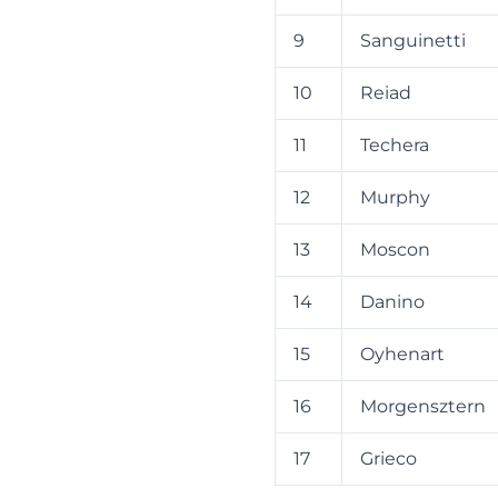
9
Sanguinetti
10
Reiad
11
Techera
12
Murphy
13
Moscon
14
Danino
15
Oyhenart
16
Morgensztern
17
Grieco