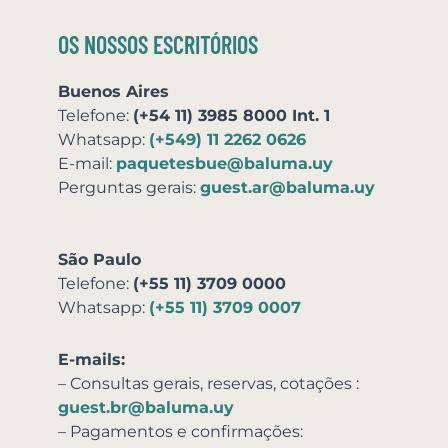
OS NOSSOS ESCRITÓRIOS
Buenos Aires
Telefone:
(+54 11) 3985 8000 Int. 1
Whatsapp:
(+549) 11 2262 0626
E-mail:
paquetesbue@baluma.uy
Perguntas gerais:
guest.ar@baluma.uy
São Paulo
Telefone:
(+55 11) 3709 0000
Whatsapp:
(+55 11) 3709 0007
E-mails:
– Consultas gerais, reservas,
cotações
:
guest.br@baluma.uy
– Pagamentos e confirmações: