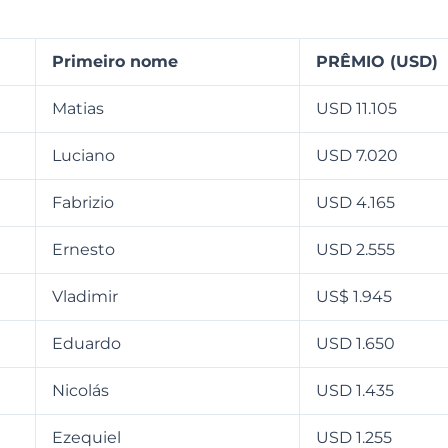
Primeiro nome
PRÊMIO (USD)
Matias
USD 11.105
Luciano
USD 7.020
Fabrizio
USD 4.165
Ernesto
USD 2.555
Vladimir
US$ 1.945
Eduardo
USD 1.650
Nicolás
USD 1.435
Ezequiel
USD 1.255