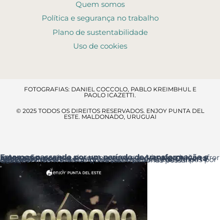
Quem somos
Política e segurança no trabalho
Plano de sustentabilidade
Uso de cookies
FOTOGRAFIAS: DANIEL COCCOLO, PABLO KREIMBHUL E
PAOLO ICAZETTI.
© 2025 TODOS OS DIREITOS RESERVADOS. ENJOY PUNTA DEL
ESTE. MALDONADO, URUGUAI
Estamos passando por um período de transformação e renovação
, por isso alguns espaços e serviços poderão sofrer ajustes temporários.
Acesso ao resort
: a entrada principal é pela
Av. Chiverta
onde você encontrará a Recepção logo ao entrar.
Agradecemos a sua compreensão e pedimos desculpas por qualquer inconveniente que essas melhorias possam causar.