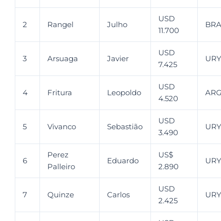
USD
2
Rangel
Julho
BR
11.700
USD
3
Arsuaga
Javier
UR
7.425
USD
4
Fritura
Leopoldo
AR
4.520
USD
5
Vivanco
Sebastião
UR
3.490
Perez
US$
6
Eduardo
UR
Palleiro
2.890
USD
7
Quinze
Carlos
UR
2.425