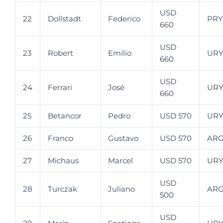
USD
22
Dollstadt
Federico
PRY
660
USD
23
Robert
Emílio
UR
660
USD
24
Ferrari
José
UR
660
25
Betancor
Pedro
USD 570
UR
26
Franco
Gustavo
USD 570
AR
27
Michaus
Marcel
USD 570
UR
USD
28
Turczak
Juliano
AR
500
USD