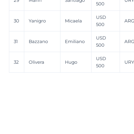
29
Marin
Santiago
UR
500
USD
30
Yanigro
Micaela
AR
500
USD
31
Bazzano
Emiliano
AR
500
USD
32
Olivera
Hugo
UR
500