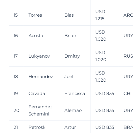
USD
15
Torres
Blas
AR
1.215
USD
16
Acosta
Brian
UR
1.020
USD
17
Lukyanov
Dmitry
RUS
1.020
USD
18
Hernandez
Joel
UR
1.020
19
Cavada
Francisca
USD 835
CHL
Fernandez
20
Alemão
USD 835
UR
Schemini
21
Petroski
Artur
USD 835
BR