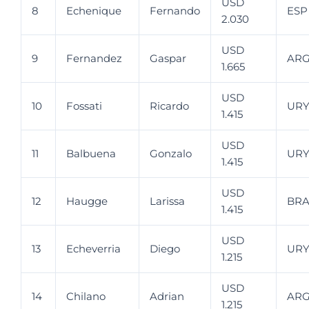
USD
8
Echenique
Fernando
ESP
2.030
USD
9
Fernandez
Gaspar
AR
1.665
USD
10
Fossati
Ricardo
UR
1.415
USD
11
Balbuena
Gonzalo
UR
1.415
USD
12
Haugge
Larissa
BR
1.415
USD
13
Echeverria
Diego
UR
1.215
USD
14
Chilano
Adrian
AR
1.215