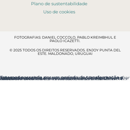
Plano de sustentabilidade
Uso de cookies
FOTOGRAFIAS: DANIEL COCCOLO, PABLO KREIMBHUL E
PAOLO ICAZETTI.
© 2025 TODOS OS DIREITOS RESERVADOS. ENJOY PUNTA DEL
ESTE. MALDONADO, URUGUAI
Estamos passando por um período de transformação e renovação
, por isso alguns espaços e serviços poderão sofrer ajustes temporários.
Acesso ao resort
: a entrada principal é pela
Av. Chiverta
onde você encontrará a Recepção logo ao entrar.
Agradecemos a sua compreensão e pedimos desculpas por qualquer inconveniente que essas melhorias possam causar.