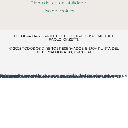
Plano de sustentabilidade
Uso de cookies
FOTOGRAFIAS: DANIEL COCCOLO, PABLO KREIMBHUL E
PAOLO ICAZETTI.
© 2025 TODOS OS DIREITOS RESERVADOS. ENJOY PUNTA DEL
ESTE. MALDONADO, URUGUAI
Estamos passando por um período de transformação e renovação
, por isso alguns espaços e serviços poderão sofrer ajustes temporários.
Acesso ao resort
: a entrada principal é pela
Av. Chiverta
onde você encontrará a Recepção logo ao entrar.
Agradecemos a sua compreensão e pedimos desculpas por qualquer inconveniente que essas melhorias possam causar.