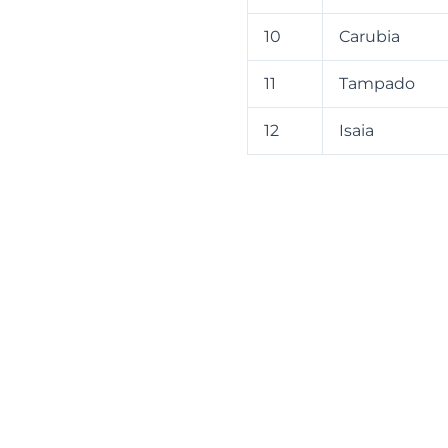
10
Carubia
11
Tampado
12
Isaia