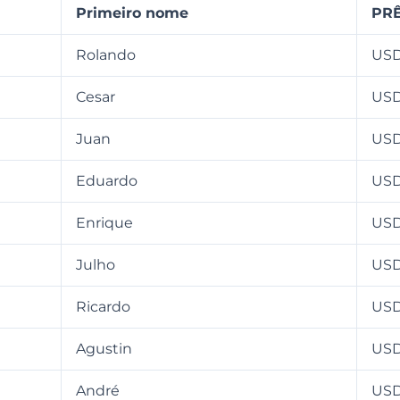
Primeiro nome
PRÊ
Rolando
USD
Cesar
USD
Juan
USD
Eduardo
USD
Enrique
USD
Julho
USD
Ricardo
USD
Agustin
USD
André
USD