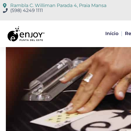
Ir
Rambla C. Williman Parada 4, Praia Mansa
para
(598) 4249 1111
o
conteúdo
Início
Re