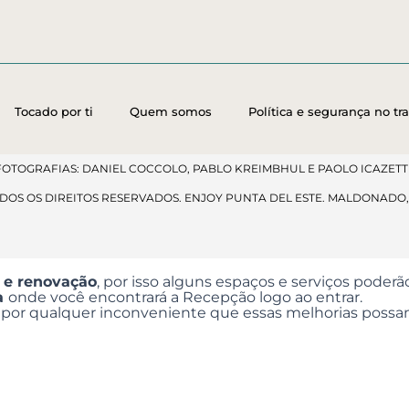
Tocado por ti
Quem somos
Política e segurança no tr
FOTOGRAFIAS: DANIEL COCCOLO, PABLO KREIMBHUL E PAOLO ICAZETTI
ODOS OS DIREITOS RESERVADOS. ENJOY PUNTA DEL ESTE. MALDONADO
 e renovação
, por isso alguns espaços e serviços poderã
ta
onde você encontrará a Recepção logo ao entrar.
or qualquer inconveniente que essas melhorias possa