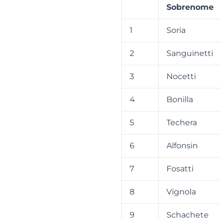
Sobrenome
1
Soria
2
Sanguinetti
3
Nocetti
4
Bonilla
5
Techera
6
Alfonsin
7
Fosatti
8
Vignola
9
Schachete