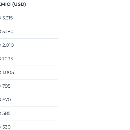
MIO (USD)
 5.315
 3.180
 2.010
 1.295
 1.005
 795
 670
 585
 530