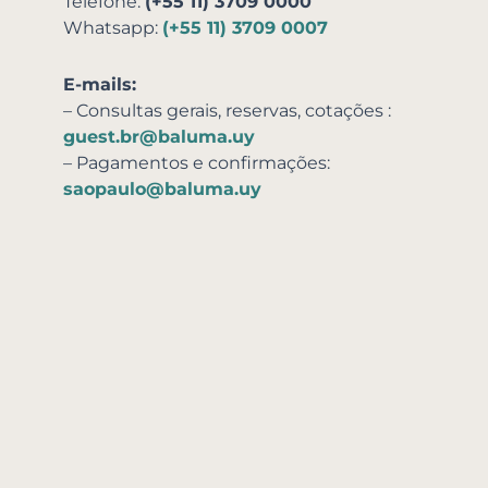
Telefone:
(+55 11) 3709 0000
Whatsapp:
(+55 11) 3709 0007
E-mails:
– Consultas gerais, reservas,
cotações
:
guest.br@baluma.uy
– Pagamentos e confirmações:
saopaulo@baluma.uy