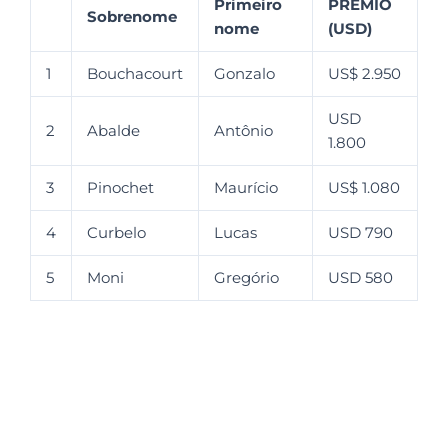
Primeiro
PRÊMIO
Sobrenome
nome
(USD)
1
Bouchacourt
Gonzalo
US$ 2.950
USD
2
Abalde
Antônio
1.800
3
Pinochet
Maurício
US$ 1.080
4
Curbelo
Lucas
USD 790
5
Moni
Gregório
USD 580