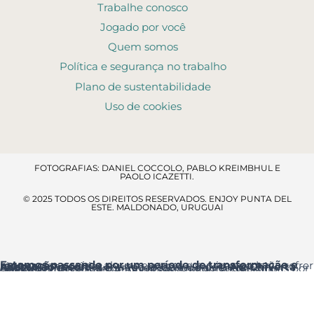
Trabalhe conosco
Jogado por você
Quem somos
Política e segurança no trabalho
Plano de sustentabilidade
Uso de cookies
FOTOGRAFIAS: DANIEL COCCOLO, PABLO KREIMBHUL E
PAOLO ICAZETTI.
© 2025 TODOS OS DIREITOS RESERVADOS. ENJOY PUNTA DEL
ESTE. MALDONADO, URUGUAI
Estamos passando por um período de transformação e renovação
, por isso alguns espaços e serviços poderão sofrer ajustes temporários.
Acesso ao resort
: a entrada principal é pela
Av. Chiverta
onde você encontrará a Recepção logo ao entrar.
Agradecemos a sua compreensão e pedimos desculpas por qualquer inconveniente que essas melhorias possam causar.