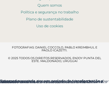
Quem somos
Política e segurança no trabalho
Plano de sustentabilidade
Uso de cookies
FOTOGRAFIAS: DANIEL COCCOLO, PABLO KREIMBHUL E
PAOLO ICAZETTI.
© 2025 TODOS OS DIREITOS RESERVADOS. ENJOY PUNTA DEL
ESTE. MALDONADO, URUGUAI
Estamos passando por um período de transformação e renovação
, por isso alguns espaços e serviços poderão sofrer ajustes temporários.
Acesso ao resort
: a entrada principal é pela
Av. Chiverta
onde você encontrará a Recepção logo ao entrar.
Agradecemos a sua compreensão e pedimos desculpas por qualquer inconveniente que essas melhorias possam causar.