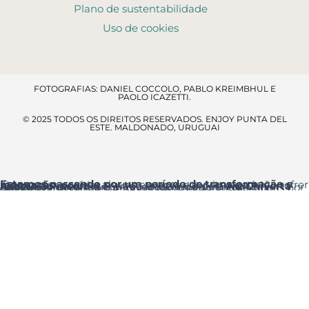
Plano de sustentabilidade
Uso de cookies
FOTOGRAFIAS: DANIEL COCCOLO, PABLO KREIMBHUL E
PAOLO ICAZETTI.
© 2025 TODOS OS DIREITOS RESERVADOS. ENJOY PUNTA DEL
ESTE. MALDONADO, URUGUAI
Estamos passando por um período de transformação e renovação
, por isso alguns espaços e serviços poderão sofrer ajustes temporários.
Acesso ao resort
: a entrada principal é pela
Av. Chiverta
onde você encontrará a Recepção logo ao entrar.
Agradecemos a sua compreensão e pedimos desculpas por qualquer inconveniente que essas melhorias possam causar.