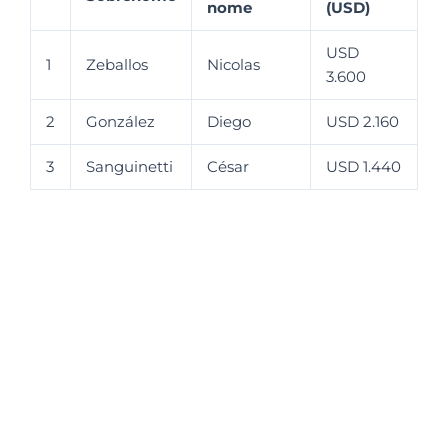
nome
(USD)
USD
1
Zeballos
Nicolas
3.600
2
González
Diego
USD 2.160
3
Sanguinetti
César
USD 1.440