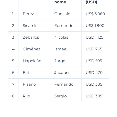
nome
(USD)
1
Pérez
Gonzalo
US$ 3.060
2
Sicardi
Fernando
US$ 1.800
3
Zeballos
Nicolas
USD 1.125
4
Giménez
Ismael
USD 765
5
Napoleão
Jorge
USD 595
6
Blit
Jacques
USD 470
7
Pisano
Fernando
USD 385
8
Rijo
Sérgio
USD 305