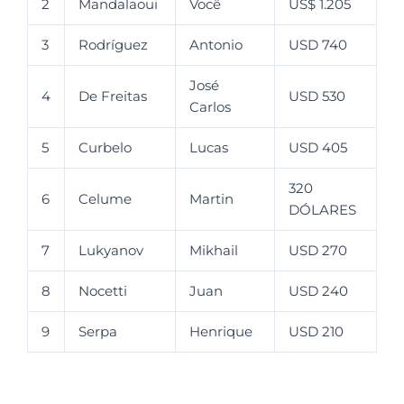
2
Mandalaoui
Você
US$ 1.205
3
Rodríguez
Antonio
USD 740
José
4
De Freitas
USD 530
Carlos
5
Curbelo
Lucas
USD 405
320
6
Celume
Martin
DÓLARES
7
Lukyanov
Mikhail
USD 270
8
Nocetti
Juan
USD 240
9
Serpa
Henrique
USD 210