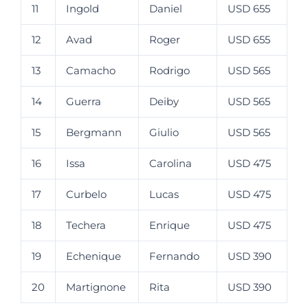
11
Ingold
Daniel
USD 655
12
Avad
Roger
USD 655
13
Camacho
Rodrigo
USD 565
14
Guerra
Deiby
USD 565
15
Bergmann
Giulio
USD 565
16
Issa
Carolina
USD 475
17
Curbelo
Lucas
USD 475
18
Techera
Enrique
USD 475
19
Echenique
Fernando
USD 390
20
Martignone
Rita
USD 390