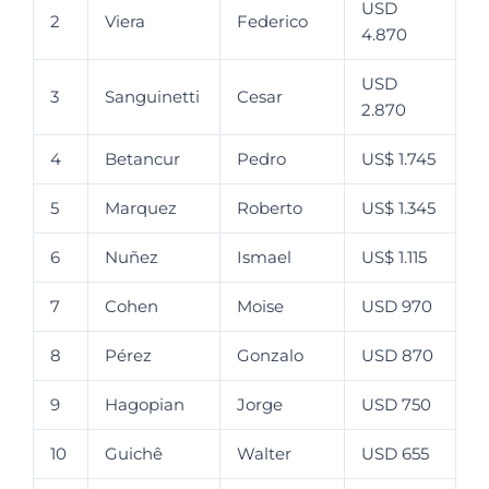
USD
2
Viera
Federico
4.870
USD
3
Sanguinetti
Cesar
2.870
4
Betancur
Pedro
US$ 1.745
5
Marquez
Roberto
US$ 1.345
6
Nuñez
Ismael
US$ 1.115
7
Cohen
Moise
USD 970
8
Pérez
Gonzalo
USD 870
9
Hagopian
Jorge
USD 750
10
Guichê
Walter
USD 655