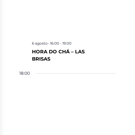
6 agosto- 16:00
-
19:00
HORA DO CHÁ – LAS
BRISAS
18:00
6 agosto- 18:00
-
23:30
HORA DO BÔNUS!
TORNEIO DE CAÇA-