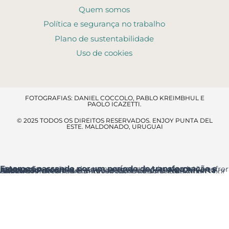
Quem somos
Política e segurança no trabalho
Plano de sustentabilidade
Uso de cookies
FOTOGRAFIAS: DANIEL COCCOLO, PABLO KREIMBHUL E
PAOLO ICAZETTI.
© 2025 TODOS OS DIREITOS RESERVADOS. ENJOY PUNTA DEL
ESTE. MALDONADO, URUGUAI
Estamos passando por um período de transformação e renovação
, por isso alguns espaços e serviços poderão sofrer ajustes temporários.
Acesso ao resort
: a entrada principal é pela
Av. Chiverta
onde você encontrará a Recepção logo ao entrar.
Agradecemos a sua compreensão e pedimos desculpas por qualquer inconveniente que essas melhorias possam causar.