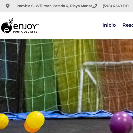
Ir
Rambla C. Williman Parada 4, Playa Mansa
(598) 4249 1111
al
contenido
Inicio
Res