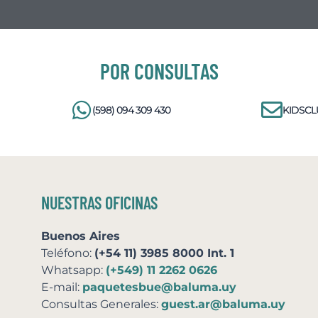
POR CONSULTAS
(598) 094 309 430
KIDSC
NUESTRAS OFICINAS
Buenos Aires
Teléfono:
(+54 11) 3985 8000 Int. 1
Whatsapp:
(+549) 11 2262 0626
E-mail:
paquetesbue@baluma.uy
Consultas Generales:
guest.ar@baluma.uy