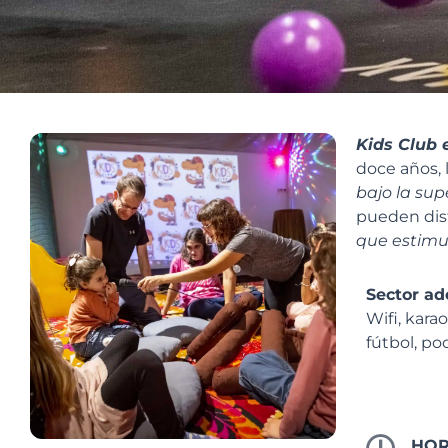
Kids Club
doce años, 
bajo la su
pueden disf
que estimu
Sector ad
Wifi, kara
fútbol, po
HOR