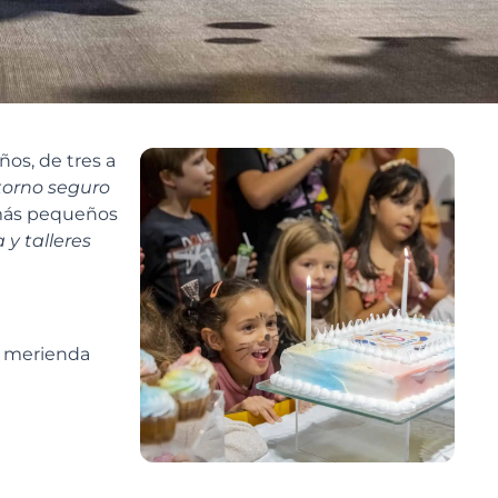
ños, de tres a
torno seguro
 más pequeños
y talleres
n merienda