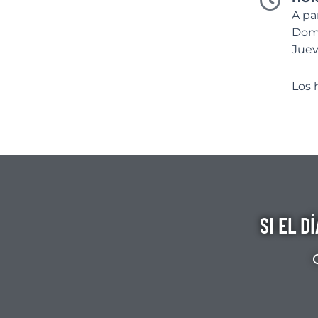
A pa
Domi
Juev
Los 
SI EL D