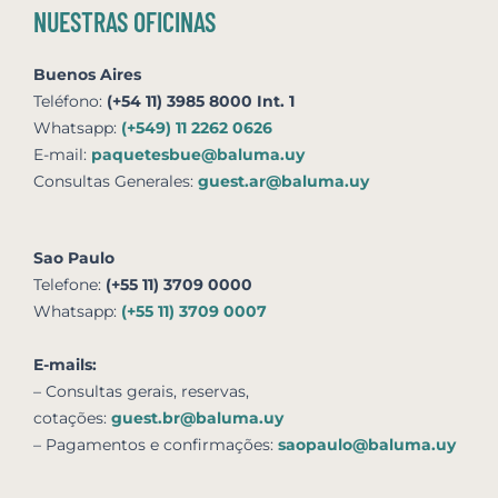
NUESTRAS OFICINAS
Buenos Aires
Teléfono:
(+54 11) 3985 8000 Int. 1
Whatsapp:
(+549) 11 2262 0626
E-mail:
paquetesbue@baluma.uy
Consultas Generales:
guest.ar@baluma.uy
Sao Paulo
Telefone:
(+55 11) 3709 0000
Whatsapp:
(+55 11) 3709 0007
E-mails:
– Consultas gerais, reservas,
cotações:
guest.br@baluma.uy
– Pagamentos e confirmações:
saopaulo@baluma.uy