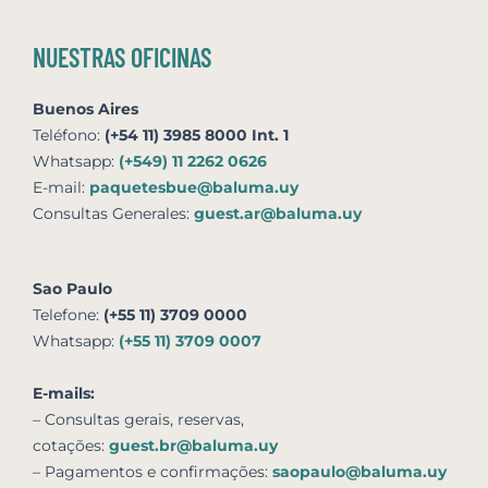
NUESTRAS OFICINAS
Buenos Aires
Teléfono:
(+54 11) 3985 8000 Int. 1
Whatsapp:
(+549) 11 2262 0626
E-mail:
paquetesbue@baluma.uy
Consultas Generales:
guest.ar@baluma.uy
Sao Paulo
Telefone:
(+55 11) 3709 0000
Whatsapp:
(+55 11) 3709 0007
E-mails:
– Consultas gerais, reservas,
cotações:
guest.br@baluma.uy
– Pagamentos e confirmações:
saopaulo@baluma.uy