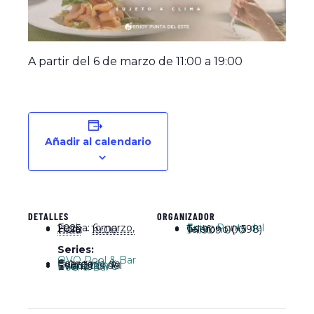
A partir del 6 de marzo de 11:00 a 19:00
Añadir al calendario
DETALLES
ORGANIZADOR
Fecha:
6 marzo, 2025
Enjoy Punta del Este
Hora:
Teléfono
11:00 - 19:00
(+598) 94 909 000
Series:
OVO Pool & Bar
Categoría de Evento:
Gastronomía
Etiquetas del Evento:
OVO Pool & Bar