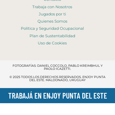
Trabaja con Nosotros
Jugados por ti
Quienes Somos
Política y Seguridad Ocupacional
Plan de Sustentabilidad
Uso de Cookies
FOTOGRAFÍAS: DANIEL COCCOLO, PABLO KREIMBHUL Y
PAOLO ICAZETTI.
© 2025 TODOS LOS DERECHOS RESERVADOS​. ENJOY PUNTA
DEL ESTE. MALDONADO, URUGUAY
TRABAJÁ EN ENJOY PUNTA DEL ESTE
Nos encontramos en un período de transformación y renovación
, por lo que algunos espacios y servicios podrán verse temporalmente ajustados.
Ingreso al resort:
el acceso principal es por
Av. Chiverta
, donde encontrarás la
Recepción
al ingresar.
Agradecemos tu comprensión y te pedimos disculpas por las molestias que estas mejoras puedan ocasionar.