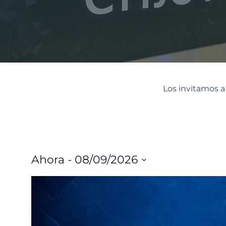
Los invitamos a
Ahora
 - 
08/09/2026
Seleccionar
LIST
fecha.
OF
EVENTS