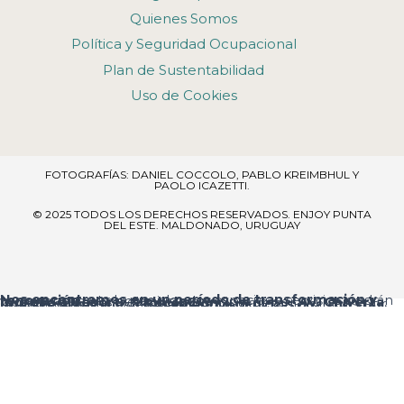
Quienes Somos
Política y Seguridad Ocupacional
Plan de Sustentabilidad
Uso de Cookies
FOTOGRAFÍAS: DANIEL COCCOLO, PABLO KREIMBHUL Y
PAOLO ICAZETTI.
© 2025 TODOS LOS DERECHOS RESERVADOS​. ENJOY PUNTA
DEL ESTE. MALDONADO, URUGUAY
Nos encontramos en un período de transformación y renovación
, por lo que algunos espacios y servicios podrán verse temporalmente ajustados.
Ingreso al resort:
el acceso principal es por
Av. Chiverta
, donde encontrarás la
Recepción
al ingresar.
Agradecemos tu comprensión y te pedimos disculpas por las molestias que estas mejoras puedan ocasionar.