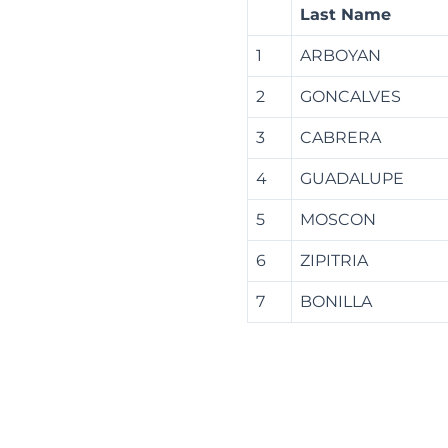
Last Name
1
ARBOYAN
2
GONCALVES
3
CABRERA
4
GUADALUPE
5
MOSCON
6
ZIPITRIA
7
BONILLA