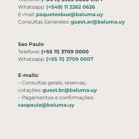
Whatsapp:
(+549) 11 2262 0626
E-mail:
paquetesbue@baluma.uy
Consultas Generales:
guest.ar@baluma.uy
Sao Paulo
Telefone:
(+55 11) 3709 0000
Whatsapp:
(+55 11) 3709 0007
E-mails:
– Consultas gerais, reservas,
cotações:
guest.br@baluma.uy
– Pagamentos e confirmações:
saopaulo@baluma.uy