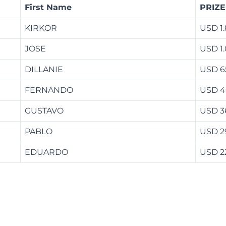
First Name
PRIZE
KIRKOR
USD 1
JOSE
USD 1
DILLANIE
USD 6
FERNANDO
USD 4
GUSTAVO
USD 3
PABLO
USD 2
EDUARDO
USD 2