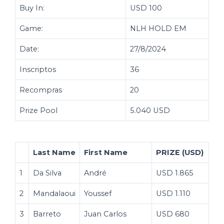
Buy In:
USD 100
Game:
NLH HOLD EM
Date:
27/8/2024
Inscriptos
36
Recompras
20
Prize Pool
5.040 USD
Last Name
First Name
PRIZE (USD)
1
Da Silva
André
USD 1.865
2
Mandalaoui
Youssef
USD 1.110
3
Barreto
Juan Carlos
USD 680