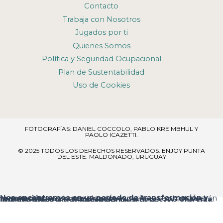
Contacto
Trabaja con Nosotros
Jugados por ti
Quienes Somos
Política y Seguridad Ocupacional
Plan de Sustentabilidad
Uso de Cookies
FOTOGRAFÍAS: DANIEL COCCOLO, PABLO KREIMBHUL Y
PAOLO ICAZETTI.
© 2025 TODOS LOS DERECHOS RESERVADOS​. ENJOY PUNTA
DEL ESTE. MALDONADO, URUGUAY
Nos encontramos en un período de transformación y renovación
, por lo que algunos espacios y servicios podrán verse temporalmente ajustados.
Ingreso al resort:
el acceso principal es por
Av. Chiverta
, donde encontrarás la
Recepción
al ingresar.
Agradecemos tu comprensión y te pedimos disculpas por las molestias que estas mejoras puedan ocasionar.