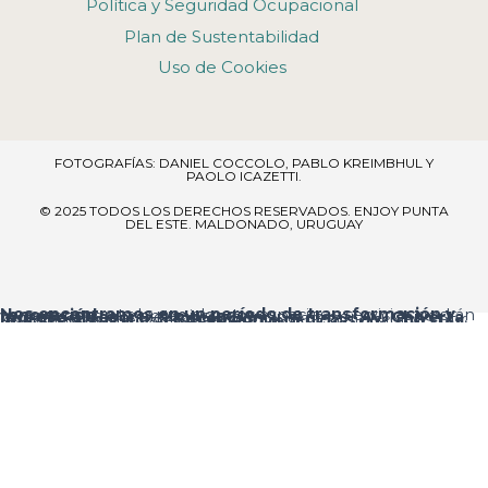
Política y Seguridad Ocupacional
Plan de Sustentabilidad
Uso de Cookies
FOTOGRAFÍAS: DANIEL COCCOLO, PABLO KREIMBHUL Y
PAOLO ICAZETTI.
© 2025 TODOS LOS DERECHOS RESERVADOS​. ENJOY PUNTA
DEL ESTE. MALDONADO, URUGUAY
Nos encontramos en un período de transformación y renovación
, por lo que algunos espacios y servicios podrán verse temporalmente ajustados.
Ingreso al resort:
el acceso principal es por
Av. Chiverta
, donde encontrarás la
Recepción
al ingresar.
Agradecemos tu comprensión y te pedimos disculpas por las molestias que estas mejoras puedan ocasionar.