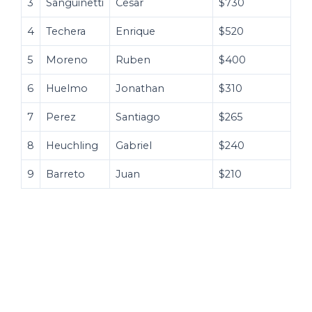
3
Sanguinetti
Cesar
$730
4
Techera
Enrique
$520
5
Moreno
Ruben
$400
6
Huelmo
Jonathan
$310
7
Perez
Santiago
$265
8
Heuchling
Gabriel
$240
9
Barreto
Juan
$210