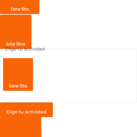
Cerrar filtro
Quitar filtros
Elige tu actividad
Cerrar filtro
Elige tu actividad: