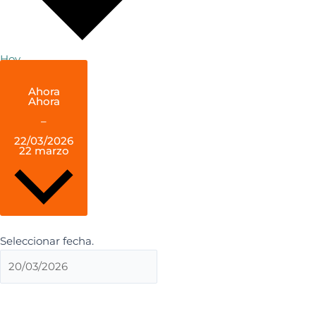
Hoy
Ahora
Ahora
–
22/03/2026
22 marzo
Seleccionar fecha.