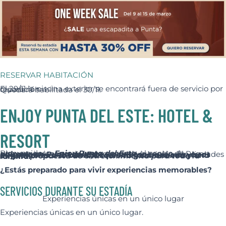
RESERVAR HABITACIÓN
El 29/11 la piscina exterior se encontrará fuera de servicio por reparación.
Quedará habilitada el 30/11.
ENJOY PUNTA DEL ESTE: HOTEL &
RESORT
Bienvenidos a
Enjoy Punta del Este
, el
centro de entretenimiento
más importante de la región
. El Resort
ubicado en Punta del Este
, una de las principales ciudades de Latinoamérica,
cuenta con habitaciones con vistas inigualables a la bahía, exquisita gastronomía y una amplia propuesta de entretenimiento para toda la familia.
¿Estás preparado para vivir experiencias memorables?
SERVICIOS DURANTE SU ESTADÍA
Experiencias únicas en un único lugar
Experiencias únicas en un único lugar.