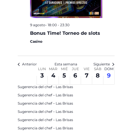
9 agosto- 18:00
-
23:30
Bonus Time! Torneo de slots
Casino
Anterior
Esta semana
Siguiente
SEMANA
LUN
MAR
MIÉ
JUE
VIE
SÁB
DOM
3
4
5
6
7
8
9
DE
3 agosto
Sugerencia del chef – Las Brisas
EVENTOS
Sugerencia del chef – Las Brisas
4 agosto
Sugerencia del chef – Las Brisas
Sugerencia del chef – Las Brisas
5 agosto
Sugerencia del chef – Las Brisas
Sugerencia del chef – Las Brisas