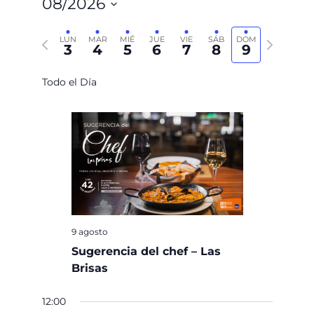
08/2026
Seleccionar
Semana anterior
Semana siguiente
fecha.
LUN
MAR
MIÉ
JUE
VIE
SÁB
DOM
3
4
5
6
7
8
9
Todo el Día
9 agosto
Sugerencia del chef – Las
Brisas
12:00