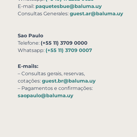
E-mail:
paquetesbue@baluma.uy
Consultas Generales:
guest.ar@baluma.uy
Sao Paulo
Telefone:
(+55 11) 3709 0000
Whatsapp:
(+55 11) 3709 0007
E-mails:
– Consultas gerais, reservas,
cotações:
guest.br@baluma.uy
– Pagamentos e confirmações:
saopaulo@baluma.uy