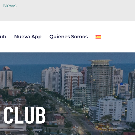
News
lub
Nueva App
Quienes Somos
 CLUB