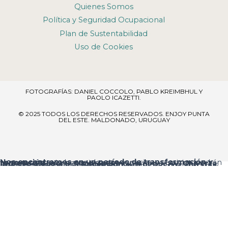
Quienes Somos
Política y Seguridad Ocupacional
Plan de Sustentabilidad
Uso de Cookies
FOTOGRAFÍAS: DANIEL COCCOLO, PABLO KREIMBHUL Y
PAOLO ICAZETTI.
© 2025 TODOS LOS DERECHOS RESERVADOS​. ENJOY PUNTA
DEL ESTE. MALDONADO, URUGUAY
Nos encontramos en un período de transformación y renovación
, por lo que algunos espacios y servicios podrán verse temporalmente ajustados.
Ingreso al resort:
el acceso principal es por
Av. Chiverta
, donde encontrarás la
Recepción
al ingresar.
Agradecemos tu comprensión y te pedimos disculpas por las molestias que estas mejoras puedan ocasionar.