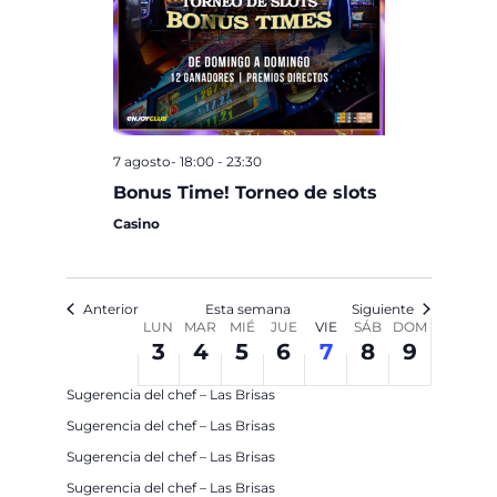
7 agosto- 18:00
-
23:30
Bonus Time! Torneo de slots
Casino
Anterior
Esta semana
Siguiente
SEMANA
LUN
MAR
MIÉ
JUE
VIE
SÁB
DOM
3
4
5
6
7
8
9
DE
3 agosto
Sugerencia del chef – Las Brisas
EVENTOS
Sugerencia del chef – Las Brisas
4 agosto
Sugerencia del chef – Las Brisas
Sugerencia del chef – Las Brisas