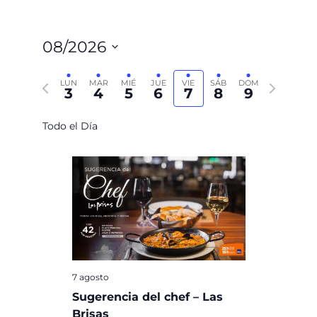
08/2026
Seleccionar
Semana anterior
Semana siguiente
fecha.
LUN
MAR
MIÉ
JUE
VIE
SÁB
DOM
3
4
5
6
7
8
9
Todo el Día
7 agosto
Sugerencia del chef – Las
Brisas