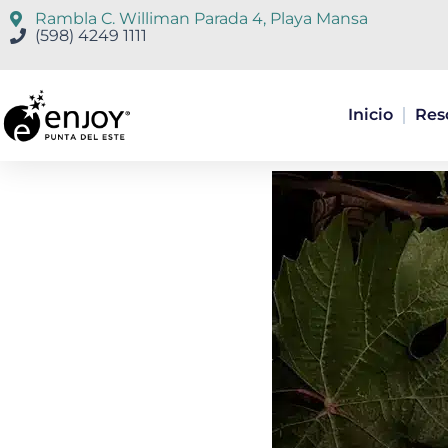
Ir
Rambla C. Williman Parada 4, Playa Mansa
al
(598) 4249 1111
contenido
Inicio
Res