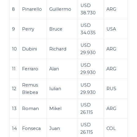
USD
8
Pinarello
Guillermo
ARG
38.730
USD
9
Perry
Bruce
USA
34.035
USD
10
Dubini
Richard
ARG
29.930
USD
11
Ferraro
Alan
ARG
29.930
Remus
USD
12
Iulian
RUS
Blebea
29.930
USD
13
Roman
Mikel
ARG
26.115
USD
14
Fonseca
Juan
COL
26.115