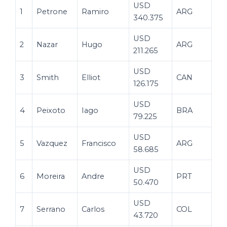
USD
1
Petrone
Ramiro
ARG
340.375
USD
2
Nazar
Hugo
ARG
211.265
USD
3
Smith
Elliot
CAN
126.175
USD
4
Peixoto
Iago
BRA
79.225
USD
5
Vazquez
Francisco
ARG
58.685
USD
6
Moreira
Andre
PRT
50.470
USD
7
Serrano
Carlos
COL
43.720