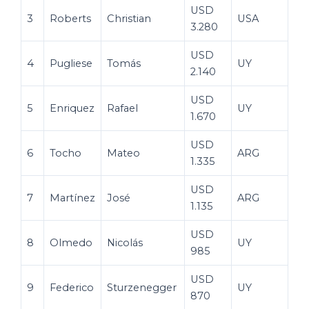
USD
3
Roberts
Christian
USA
3.280
USD
4
Pugliese
Tomás
UY
2.140
USD
5
Enriquez
Rafael
UY
1.670
USD
6
Tocho
Mateo
ARG
1.335
USD
7
Martínez
José
ARG
1.135
USD
8
Olmedo
Nicolás
UY
985
USD
9
Federico
Sturzenegger
UY
870