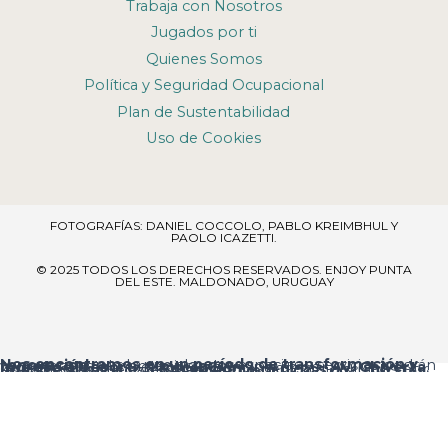
Trabaja con Nosotros
Jugados por ti
Quienes Somos
Política y Seguridad Ocupacional
Plan de Sustentabilidad
Uso de Cookies
FOTOGRAFÍAS: DANIEL COCCOLO, PABLO KREIMBHUL Y
PAOLO ICAZETTI.
© 2025 TODOS LOS DERECHOS RESERVADOS​. ENJOY PUNTA
DEL ESTE. MALDONADO, URUGUAY
Nos encontramos en un período de transformación y renovación
, por lo que algunos espacios y servicios podrán verse temporalmente ajustados.
Ingreso al resort:
el acceso principal es por
Av. Chiverta
, donde encontrarás la
Recepción
al ingresar.
Agradecemos tu comprensión y te pedimos disculpas por las molestias que estas mejoras puedan ocasionar.