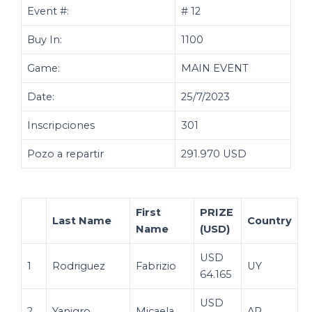
Event #:
# 12
Buy In:
1100
Game:
MAIN EVENT
Date:
25/7/2023
Inscripciones
301
Pozo a repartir
291.970 USD
First
PRIZE
Last Name
Country
Name
(USD)
USD
1
Rodriguez
Fabrizio
UY
64.165
USD
2
Yanigro
Micaela
AR