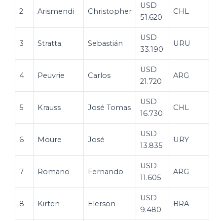
USD
2
Arismendi
Christopher
CHL
51.620
USD
3
Stratta
Sebastián
URU
33.190
USD
4
Peuvrie
Carlos
ARG
21.720
USD
5
Krauss
José Tomas
CHL
16.730
USD
6
Moure
José
URY
13.835
USD
7
Romano
Fernando
ARG
11.605
USD
8
Kirten
Elerson
BRA
9.480