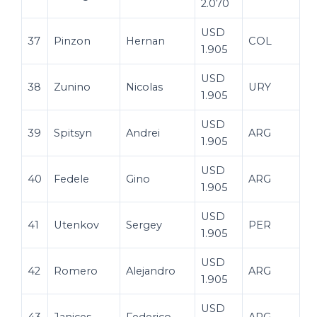
2.070
USD
37
Pinzon
Hernan
COL
1.905
USD
38
Zunino
Nicolas
URY
1.905
USD
39
Spitsyn
Andrei
ARG
1.905
USD
40
Fedele
Gino
ARG
1.905
USD
41
Utenkov
Sergey
PER
1.905
USD
42
Romero
Alejandro
ARG
1.905
USD
43
Janices
Federico
ARG