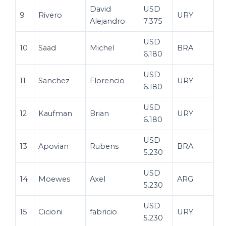
David
USD
9
Rivero
URY
Alejandro
7.375
USD
10
Saad
Michel
BRA
6.180
USD
11
Sanchez
Florencio
URY
6.180
USD
12
Kaufman
Brian
URY
6.180
USD
13
Apovian
Rubens
BRA
5.230
USD
14
Moewes
Axel
ARG
5.230
USD
15
Cicioni
fabricio
URY
5.230